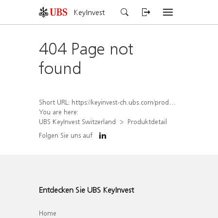
KeyInvest
404 Page not
found
Short URL:
https://keyinvest-ch.ubs.com/produkt/detail/index/isin/CH1570364393
You are here:
UBS KeyInvest Switzerland
Produktdetail
Folgen Sie uns auf
Entdecken Sie UBS KeyInvest
Home