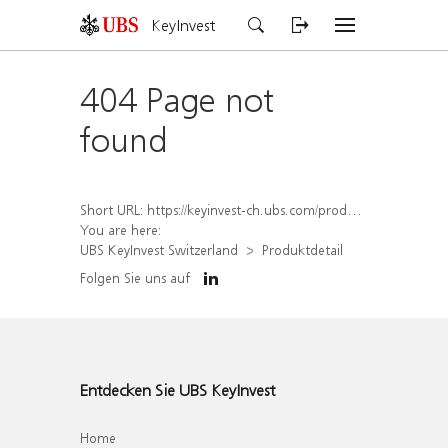
KeyInvest
404 Page not
found
Short URL:
https://keyinvest-ch.ubs.com/produkt/detail/index/isin/CH1570364401
You are here:
UBS KeyInvest Switzerland
Produktdetail
Folgen Sie uns auf
Entdecken Sie UBS KeyInvest
Home