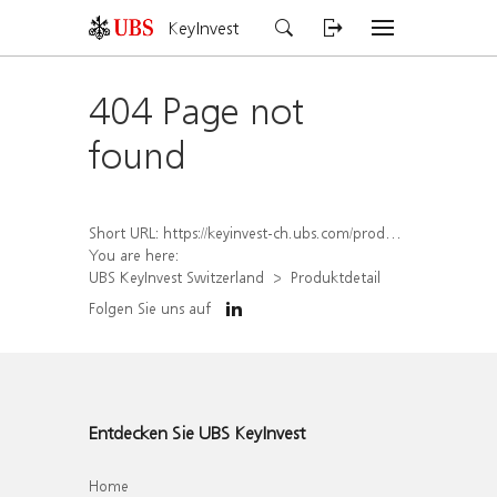
KeyInvest
404 Page not
found
Short URL:
https://keyinvest-ch.ubs.com/produkt/detail/index/isin/CH1570364427
You are here:
UBS KeyInvest Switzerland
Produktdetail
Folgen Sie uns auf
Entdecken Sie UBS KeyInvest
Home