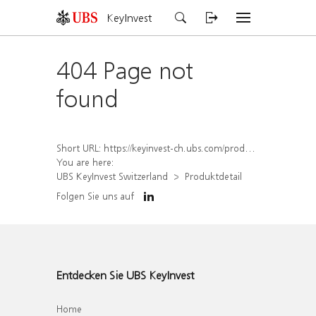
KeyInvest
404 Page not
found
Short URL:
https://keyinvest-ch.ubs.com/produkt/detail/index/isin/CH1570364435
You are here:
UBS KeyInvest Switzerland
Produktdetail
Folgen Sie uns auf
Entdecken Sie UBS KeyInvest
Home