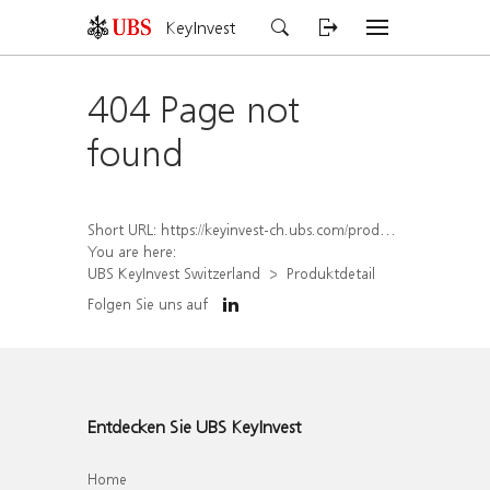
KeyInvest
404 Page not
found
Short URL:
https://keyinvest-ch.ubs.com/produkt/detail/index/isin/CH1570364575
You are here:
UBS KeyInvest Switzerland
Produktdetail
Folgen Sie uns auf
Entdecken Sie UBS KeyInvest
Home