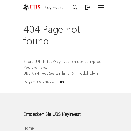
KeyInvest
404 Page not
found
Short URL:
https://keyinvest-ch.ubs.com/produkt/detail/index/isin/CH1570364625
You are here:
UBS KeyInvest Switzerland
Produktdetail
Folgen Sie uns auf
Entdecken Sie UBS KeyInvest
Home