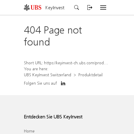
KeyInvest
404 Page not
found
Short URL:
https://keyinvest-ch.ubs.com/produkt/detail/index/isin/CH1570364765
You are here:
UBS KeyInvest Switzerland
Produktdetail
Folgen Sie uns auf
Entdecken Sie UBS KeyInvest
Home