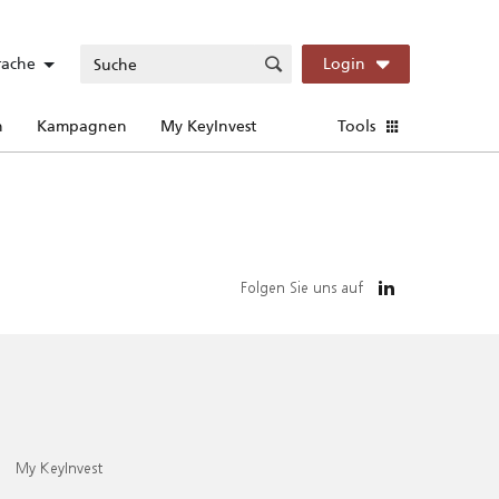
rache
Login
n
Kampagnen
My KeyInvest
Tools
Folgen Sie uns auf
My KeyInvest