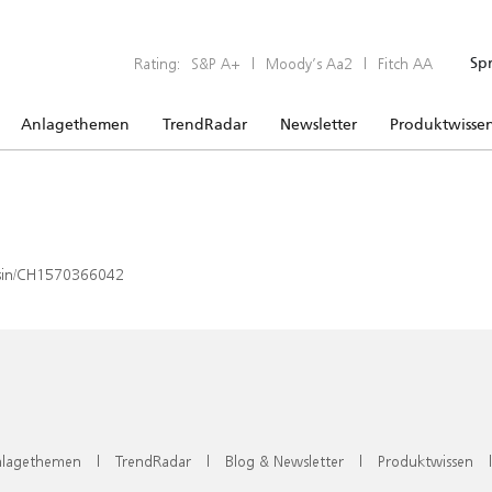
Rating:
S&P A+
|
Moody’s Aa2
|
Fitch AA
Sp
Anlagethemen
TrendRadar
Newsletter
Produktwisse
x/isin/CH1570366042
lagethemen
|
TrendRadar
|
Blog & Newsletter
|
Produktwissen
|