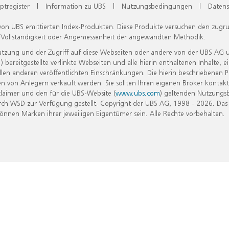
ptregister
|
Information zu UBS
|
Nutzungsbedingungen
|
Datens
 von UBS emittierten Index-Produkten. Diese Produkte versuchen den zugr
, Vollständigkeit oder Angemessenheit der angewandten Methodik.
Nutzung und der Zugriff auf diese Webseiten oder andere von der UBS AG 
eitgestellte verlinkte Webseiten und alle hierin enthaltenen Inhalte, e
allen anderen veröffentlichten Einschränkungen. Die hierin beschriebenen
n von Anlegern verkauft werden. Sie sollten Ihren eigenen Broker kontakt
laimer und den für die UBS-Website (
www.ubs.com
) geltenden Nutzungs
h WSD zur Verfügung gestellt. Copyright der UBS AG, 1998 - 2026. Das
nen Marken ihrer jeweiligen Eigentümer sein. Alle Rechte vorbehalten.