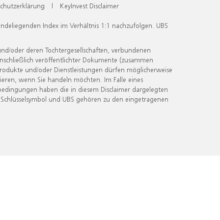
chutzerklärung
|
KeyInvest Disclaimer
undeliegenden Index im Verhältnis 1:1 nachzufolgen. UBS
und/oder deren Tochtergesellschaften, verbundenen
inschließlich veröffentlichter Dokumente (zusammen
 Produkte und/oder Dienstleistungen dürfen möglicherweise
ieren, wenn Sie handeln möchten. Im Falle eines
bedingungen haben die in diesem Disclaimer dargelegten
 Schlüsselsymbol und UBS gehören zu den eingetragenen