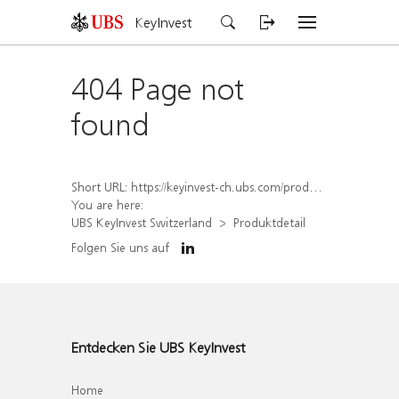
KeyInvest
404 Page not
found
Short URL:
https://keyinvest-ch.ubs.com/produkt/detail/index/isin/CH1570366158
You are here:
UBS KeyInvest Switzerland
Produktdetail
Folgen Sie uns auf
Entdecken Sie UBS KeyInvest
Home