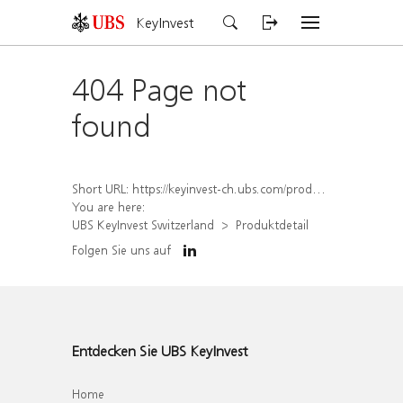
KeyInvest
404 Page not
found
Short URL:
https://keyinvest-ch.ubs.com/produkt/detail/index/isin/CH1570366190
You are here:
UBS KeyInvest Switzerland
Produktdetail
Folgen Sie uns auf
Entdecken Sie UBS KeyInvest
Home