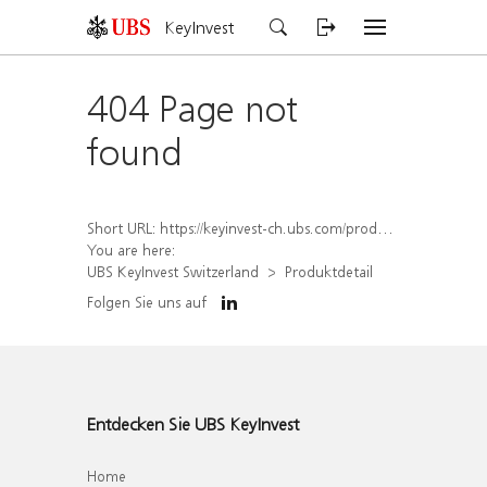
KeyInvest
404 Page not
found
Short URL:
https://keyinvest-ch.ubs.com/produkt/detail/index/isin/CH1570366240
You are here:
UBS KeyInvest Switzerland
Produktdetail
Folgen Sie uns auf
Entdecken Sie UBS KeyInvest
Home