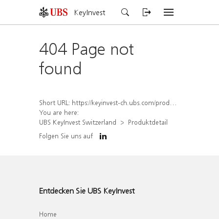
KeyInvest
404 Page not
found
Short URL:
https://keyinvest-ch.ubs.com/produkt/detail/index/isin/CH1570366281
You are here:
UBS KeyInvest Switzerland
Produktdetail
Folgen Sie uns auf
Entdecken Sie UBS KeyInvest
Home