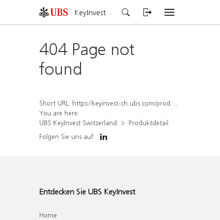
KeyInvest
404 Page not
found
Short URL:
https://keyinvest-ch.ubs.com/produkt/detail/index/isin/CH1570366356
You are here:
UBS KeyInvest Switzerland
Produktdetail
Folgen Sie uns auf
Entdecken Sie UBS KeyInvest
Home