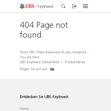
KeyInvest
404 Page not
found
Short URL:
https://keyinvest-ch.ubs.com/produkt/detail/index/isin/CH1570366463
You are here:
UBS KeyInvest Switzerland
Produktdetail
Folgen Sie uns auf
Entdecken Sie UBS KeyInvest
Home