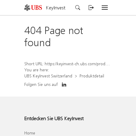
KeyInvest
404 Page not
found
Short URL:
https://keyinvest-ch.ubs.com/produkt/detail/index/isin/CH1570366703
You are here:
UBS KeyInvest Switzerland
Produktdetail
Folgen Sie uns auf
Entdecken Sie UBS KeyInvest
Home