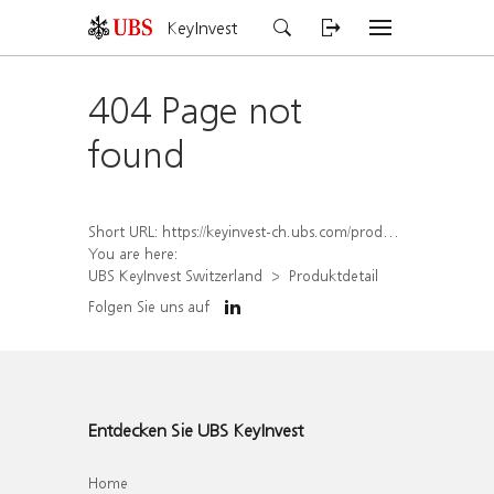
KeyInvest
404 Page not
found
Short URL:
https://keyinvest-ch.ubs.com/produkt/detail/index/isin/CH1570366885
You are here:
UBS KeyInvest Switzerland
Produktdetail
Folgen Sie uns auf
Entdecken Sie UBS KeyInvest
Home