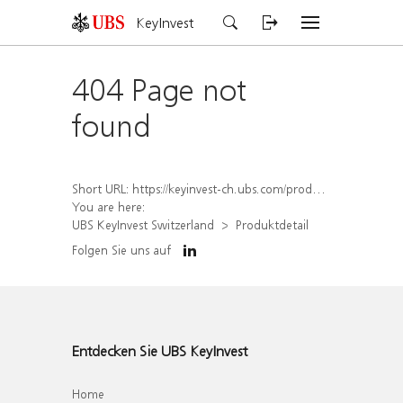
KeyInvest
404 Page not
found
Short URL:
https://keyinvest-ch.ubs.com/produkt/detail/index/isin/CH1570367958
You are here:
UBS KeyInvest Switzerland
Produktdetail
Folgen Sie uns auf
Entdecken Sie UBS KeyInvest
Home