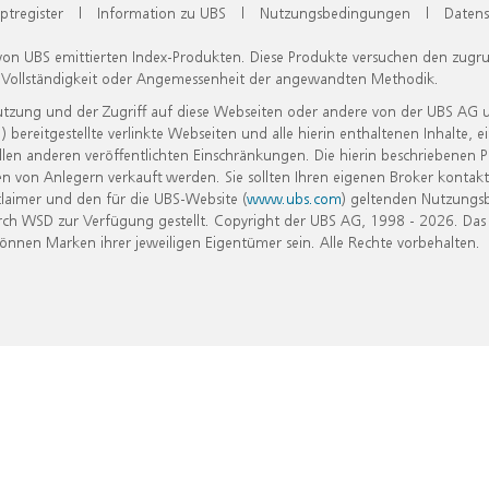
ptregister
|
Information zu UBS
|
Nutzungsbedingungen
|
Datens
 von UBS emittierten Index-Produkten. Diese Produkte versuchen den zugr
, Vollständigkeit oder Angemessenheit der angewandten Methodik.
Nutzung und der Zugriff auf diese Webseiten oder andere von der UBS AG 
eitgestellte verlinkte Webseiten und alle hierin enthaltenen Inhalte, e
allen anderen veröffentlichten Einschränkungen. Die hierin beschriebenen
n von Anlegern verkauft werden. Sie sollten Ihren eigenen Broker kontakt
laimer und den für die UBS-Website (
www.ubs.com
) geltenden Nutzungs
h WSD zur Verfügung gestellt. Copyright der UBS AG, 1998 - 2026. Das
nen Marken ihrer jeweiligen Eigentümer sein. Alle Rechte vorbehalten.