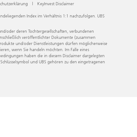
chutzerklärung
|
KeyInvest Disclaimer
undeliegenden Index im Verhältnis 1:1 nachzufolgen. UBS
und/oder deren Tochtergesellschaften, verbundenen
inschließlich veröffentlichter Dokumente (zusammen
 Produkte und/oder Dienstleistungen dürfen möglicherweise
ieren, wenn Sie handeln möchten. Im Falle eines
bedingungen haben die in diesem Disclaimer dargelegten
 Schlüsselsymbol und UBS gehören zu den eingetragenen