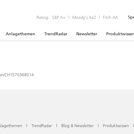
Rating:
S&P A+
|
Moody’s Aa2
|
Fitch AA
Sp
Anlagethemen
TrendRadar
Newsletter
Produktwisse
x/isin/CH1570368014
lagethemen
|
TrendRadar
|
Blog & Newsletter
|
Produktwissen
|