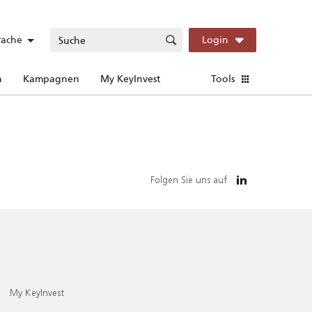
rache
Login
n
Kampagnen
My KeyInvest
Tools
Folgen Sie uns auf
My KeyInvest