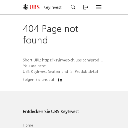
KeyInvest
404 Page not
found
Short URL:
https://keyinvest-ch.ubs.com/produkt/detail/index/isin/CH1570368790
You are here:
UBS KeyInvest Switzerland
Produktdetail
Folgen Sie uns auf
Entdecken Sie UBS KeyInvest
Home