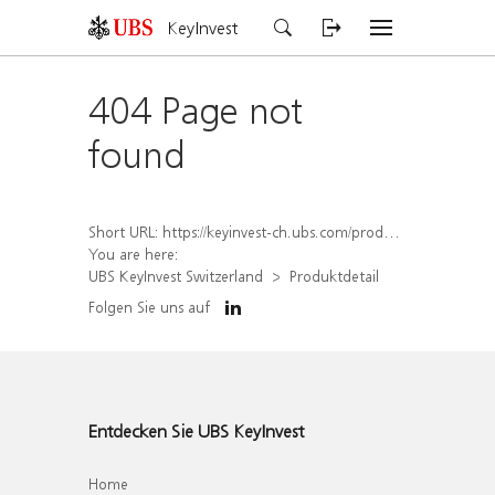
KeyInvest
404 Page not
found
Short URL:
https://keyinvest-ch.ubs.com/produkt/detail/index/isin/CH1570368915
You are here:
UBS KeyInvest Switzerland
Produktdetail
Folgen Sie uns auf
Entdecken Sie UBS KeyInvest
Home