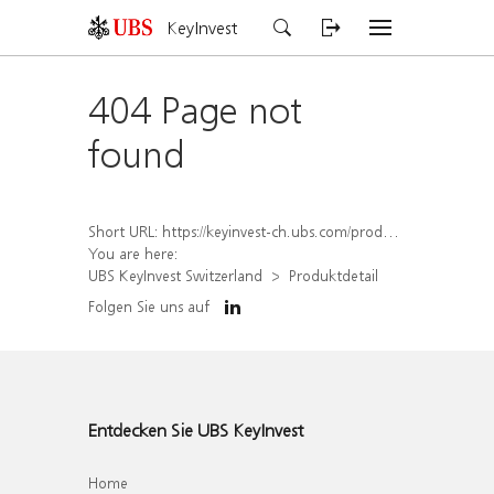
KeyInvest
404 Page not
found
Short URL:
https://keyinvest-ch.ubs.com/produkt/detail/index/isin/CH1570484845
You are here:
UBS KeyInvest Switzerland
Produktdetail
Folgen Sie uns auf
Entdecken Sie UBS KeyInvest
Home