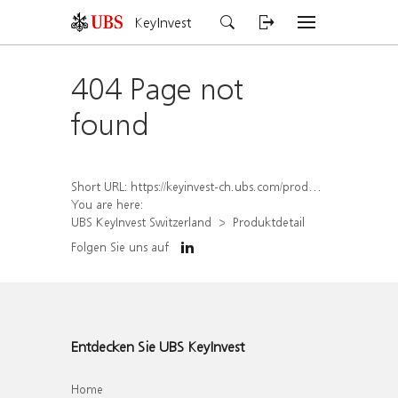
KeyInvest
404 Page not
found
Short URL:
https://keyinvest-ch.ubs.com/produkt/detail/index/isin/CH1570485099
You are here:
UBS KeyInvest Switzerland
Produktdetail
Folgen Sie uns auf
Entdecken Sie UBS KeyInvest
Home