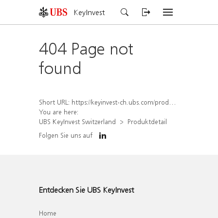
KeyInvest
404 Page not
found
Short URL:
https://keyinvest-ch.ubs.com/produkt/detail/index/isin/CH1570485131
You are here:
UBS KeyInvest Switzerland
Produktdetail
Folgen Sie uns auf
Entdecken Sie UBS KeyInvest
Home