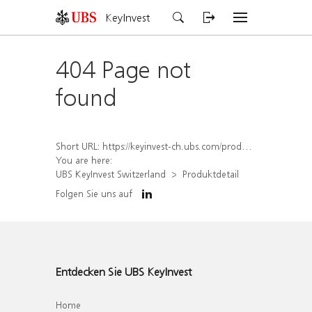
KeyInvest
404 Page not
found
Short URL:
https://keyinvest-ch.ubs.com/produkt/detail/index/isin/CH1570485644
You are here:
UBS KeyInvest Switzerland
Produktdetail
Folgen Sie uns auf
Entdecken Sie UBS KeyInvest
Home