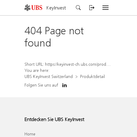
KeyInvest
404 Page not
found
Short URL:
https://keyinvest-ch.ubs.com/produkt/detail/index/isin/CH1570485651
You are here:
UBS KeyInvest Switzerland
Produktdetail
Folgen Sie uns auf
Entdecken Sie UBS KeyInvest
Home