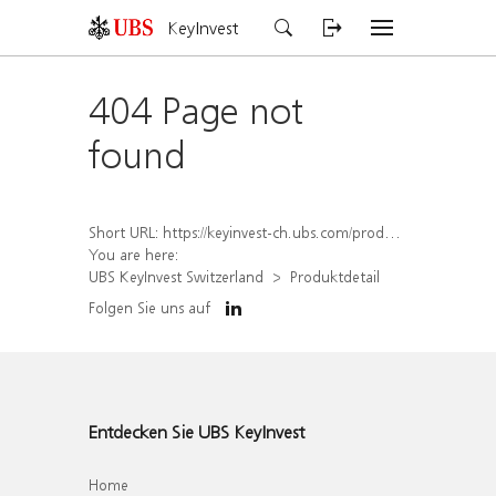
KeyInvest
404 Page not
found
Short URL:
https://keyinvest-ch.ubs.com/produkt/detail/index/isin/CH1570485693
You are here:
UBS KeyInvest Switzerland
Produktdetail
Folgen Sie uns auf
Entdecken Sie UBS KeyInvest
Home