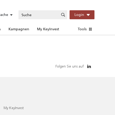
rache
Login
n
Kampagnen
My KeyInvest
Tools
Folgen Sie uns auf
My KeyInvest