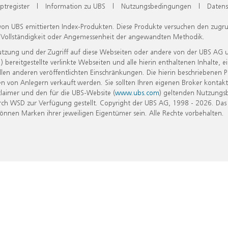
ptregister
|
Information zu UBS
|
Nutzungsbedingungen
|
Datens
 von UBS emittierten Index-Produkten. Diese Produkte versuchen den zugr
, Vollständigkeit oder Angemessenheit der angewandten Methodik.
Nutzung und der Zugriff auf diese Webseiten oder andere von der UBS AG 
eitgestellte verlinkte Webseiten und alle hierin enthaltenen Inhalte, e
allen anderen veröffentlichten Einschränkungen. Die hierin beschriebenen
n von Anlegern verkauft werden. Sie sollten Ihren eigenen Broker kontakt
laimer und den für die UBS-Website (
www.ubs.com
) geltenden Nutzungs
h WSD zur Verfügung gestellt. Copyright der UBS AG, 1998 - 2026. Das
nen Marken ihrer jeweiligen Eigentümer sein. Alle Rechte vorbehalten.