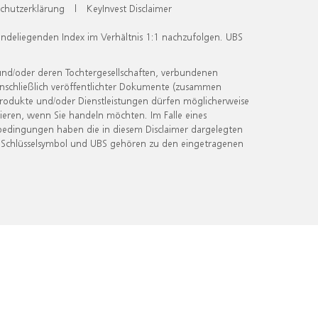
chutzerklärung
|
KeyInvest Disclaimer
undeliegenden Index im Verhältnis 1:1 nachzufolgen. UBS
und/oder deren Tochtergesellschaften, verbundenen
inschließlich veröffentlichter Dokumente (zusammen
 Produkte und/oder Dienstleistungen dürfen möglicherweise
ieren, wenn Sie handeln möchten. Im Falle eines
bedingungen haben die in diesem Disclaimer dargelegten
 Schlüsselsymbol und UBS gehören zu den eingetragenen