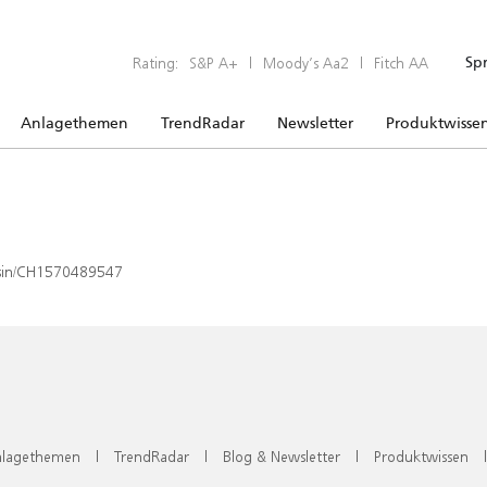
Rating:
S&P A+
|
Moody’s Aa2
|
Fitch AA
Sp
Anlagethemen
TrendRadar
Newsletter
Produktwisse
x/isin/CH1570489547
lagethemen
|
TrendRadar
|
Blog & Newsletter
|
Produktwissen
|