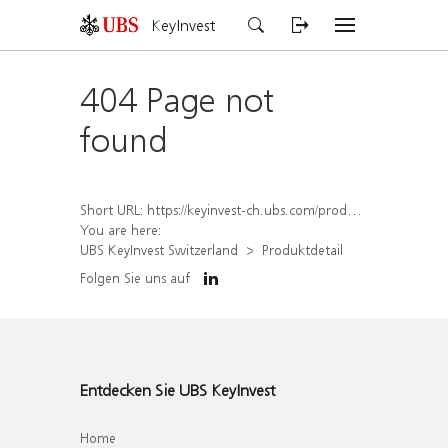
KeyInvest
404 Page not
found
Short URL:
https://keyinvest-ch.ubs.com/produkt/detail/index/isin/CH1570490396
You are here:
UBS KeyInvest Switzerland
Produktdetail
Folgen Sie uns auf
Entdecken Sie UBS KeyInvest
Home