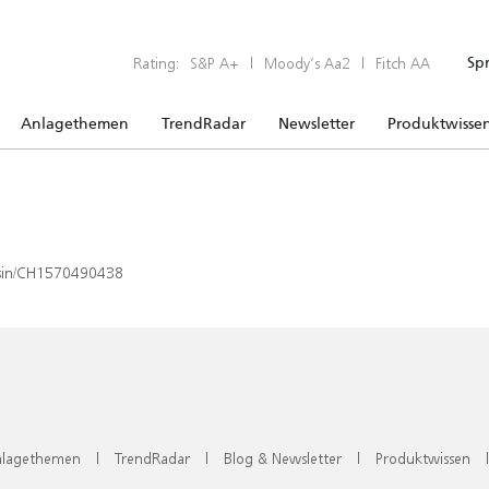
Rating:
S&P A+
|
Moody’s Aa2
|
Fitch AA
Sp
Anlagethemen
TrendRadar
Newsletter
Produktwisse
x/isin/CH1570490438
lagethemen
|
TrendRadar
|
Blog & Newsletter
|
Produktwissen
|