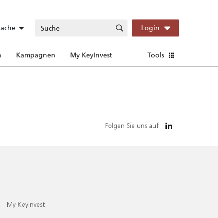
rache
Login
n
Kampagnen
My KeyInvest
Tools
Folgen Sie uns auf
My KeyInvest