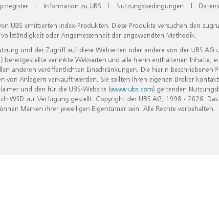
ptregister
|
Information zu UBS
|
Nutzungsbedingungen
|
Datens
 von UBS emittierten Index-Produkten. Diese Produkte versuchen den zugr
, Vollständigkeit oder Angemessenheit der angewandten Methodik.
Nutzung und der Zugriff auf diese Webseiten oder andere von der UBS AG 
eitgestellte verlinkte Webseiten und alle hierin enthaltenen Inhalte, e
allen anderen veröffentlichten Einschränkungen. Die hierin beschriebenen
n von Anlegern verkauft werden. Sie sollten Ihren eigenen Broker kontakt
laimer und den für die UBS-Website (
www.ubs.com
) geltenden Nutzungs
h WSD zur Verfügung gestellt. Copyright der UBS AG, 1998 - 2026. Das
nen Marken ihrer jeweiligen Eigentümer sein. Alle Rechte vorbehalten.