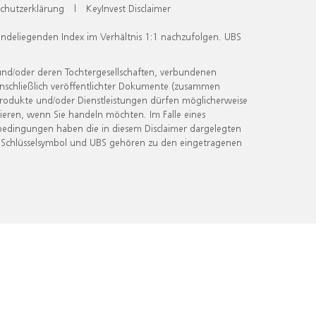
chutzerklärung
|
KeyInvest Disclaimer
undeliegenden Index im Verhältnis 1:1 nachzufolgen. UBS
und/oder deren Tochtergesellschaften, verbundenen
inschließlich veröffentlichter Dokumente (zusammen
 Produkte und/oder Dienstleistungen dürfen möglicherweise
ieren, wenn Sie handeln möchten. Im Falle eines
bedingungen haben die in diesem Disclaimer dargelegten
 Schlüsselsymbol und UBS gehören zu den eingetragenen