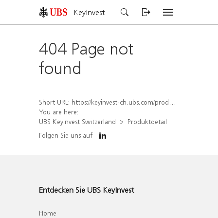
KeyInvest
404 Page not
found
Short URL:
https://keyinvest-ch.ubs.com/produkt/detail/index/isin/CH1570490792
You are here:
UBS KeyInvest Switzerland
Produktdetail
Folgen Sie uns auf
Entdecken Sie UBS KeyInvest
Home