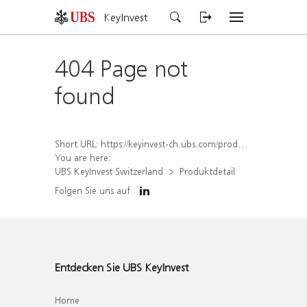
KeyInvest
404 Page not
found
Short URL:
https://keyinvest-ch.ubs.com/produkt/detail/index/isin/CH1570490883
You are here:
UBS KeyInvest Switzerland
Produktdetail
Folgen Sie uns auf
Entdecken Sie UBS KeyInvest
Home