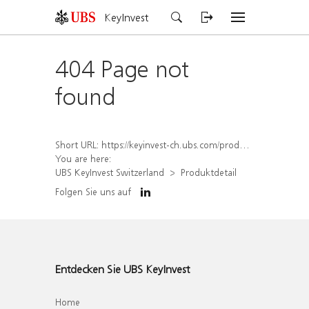
KeyInvest
404 Page not
found
Short URL:
https://keyinvest-ch.ubs.com/produkt/detail/index/isin/CH1570490925
You are here:
UBS KeyInvest Switzerland
Produktdetail
Folgen Sie uns auf
Entdecken Sie UBS KeyInvest
Home