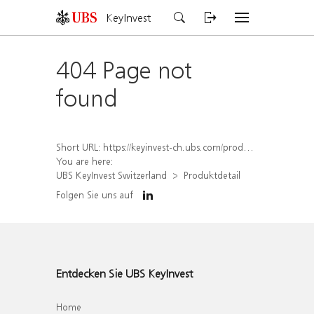
KeyInvest
404 Page not
found
Short URL:
https://keyinvest-ch.ubs.com/produkt/detail/index/isin/CH1570491097
You are here:
UBS KeyInvest Switzerland
Produktdetail
Folgen Sie uns auf
Entdecken Sie UBS KeyInvest
Home