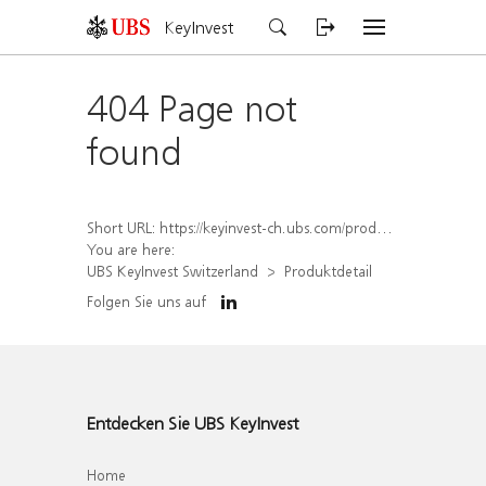
KeyInvest
404 Page not
found
Short URL:
https://keyinvest-ch.ubs.com/produkt/detail/index/isin/CH1570491428
You are here:
UBS KeyInvest Switzerland
Produktdetail
Folgen Sie uns auf
Entdecken Sie UBS KeyInvest
Home