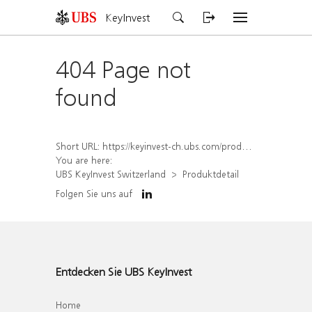
KeyInvest
404 Page not
found
Short URL:
https://keyinvest-ch.ubs.com/produkt/detail/index/isin/CH1570491485
You are here:
UBS KeyInvest Switzerland
Produktdetail
Folgen Sie uns auf
Entdecken Sie UBS KeyInvest
Home