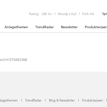
Rating:
S&P A+
|
Moody’s Aa2
|
Fitch AA
Sp
Anlagethemen
TrendRadar
Newsletter
Produktwisse
x/isin/CH1570492368
lagethemen
|
TrendRadar
|
Blog & Newsletter
|
Produktwissen
|