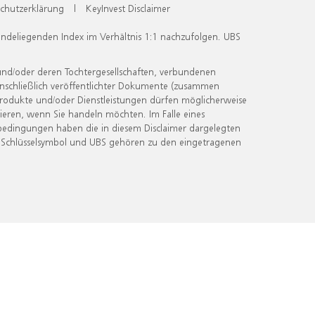
chutzerklärung
|
KeyInvest Disclaimer
undeliegenden Index im Verhältnis 1:1 nachzufolgen. UBS
und/oder deren Tochtergesellschaften, verbundenen
inschließlich veröffentlichter Dokumente (zusammen
 Produkte und/oder Dienstleistungen dürfen möglicherweise
ieren, wenn Sie handeln möchten. Im Falle eines
bedingungen haben die in diesem Disclaimer dargelegten
 Schlüsselsymbol und UBS gehören zu den eingetragenen