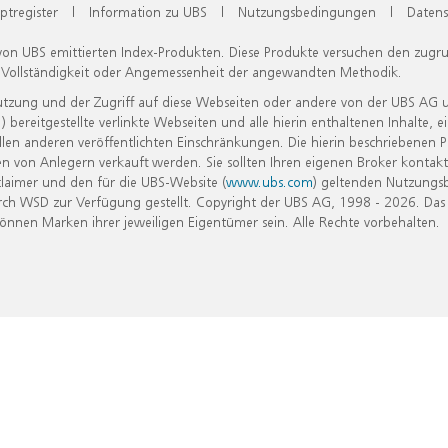
ptregister
|
Information zu UBS
|
Nutzungsbedingungen
|
Datens
 von UBS emittierten Index-Produkten. Diese Produkte versuchen den zugr
, Vollständigkeit oder Angemessenheit der angewandten Methodik.
Nutzung und der Zugriff auf diese Webseiten oder andere von der UBS AG 
eitgestellte verlinkte Webseiten und alle hierin enthaltenen Inhalte, e
allen anderen veröffentlichten Einschränkungen. Die hierin beschriebenen
n von Anlegern verkauft werden. Sie sollten Ihren eigenen Broker kontakt
laimer und den für die UBS-Website (
www.ubs.com
) geltenden Nutzungs
h WSD zur Verfügung gestellt. Copyright der UBS AG, 1998 - 2026. Das
nen Marken ihrer jeweiligen Eigentümer sein. Alle Rechte vorbehalten.