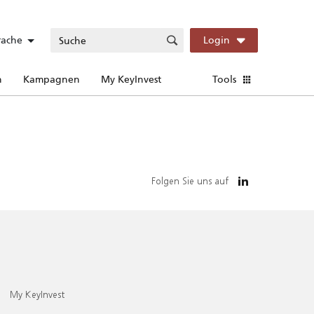
rache
Login
n
Kampagnen
My KeyInvest
Tools
Folgen Sie uns auf
My KeyInvest