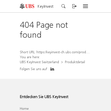
KeyInvest
404 Page not
found
Short URL:
https://keyinvest-ch.ubs.com/produkt/detail/index/isin/CH1570492467
You are here:
UBS KeyInvest Switzerland
Produktdetail
Folgen Sie uns auf
Entdecken Sie UBS KeyInvest
Home