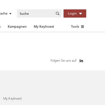
rache
Login
n
Kampagnen
My KeyInvest
Tools
Folgen Sie uns auf
My KeyInvest