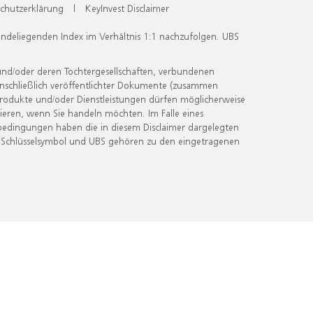
chutzerklärung
|
KeyInvest Disclaimer
undeliegenden Index im Verhältnis 1:1 nachzufolgen. UBS
und/oder deren Tochtergesellschaften, verbundenen
inschließlich veröffentlichter Dokumente (zusammen
 Produkte und/oder Dienstleistungen dürfen möglicherweise
ieren, wenn Sie handeln möchten. Im Falle eines
bedingungen haben die in diesem Disclaimer dargelegten
 Schlüsselsymbol und UBS gehören zu den eingetragenen