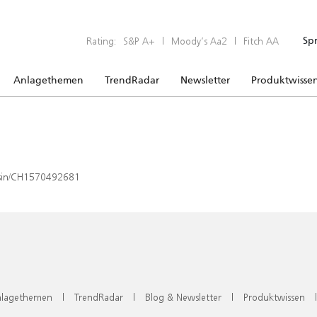
Rating:
S&P A+
|
Moody’s Aa2
|
Fitch AA
Sp
Anlagethemen
TrendRadar
Newsletter
Produktwisse
x/isin/CH1570492681
lagethemen
|
TrendRadar
|
Blog & Newsletter
|
Produktwissen
|