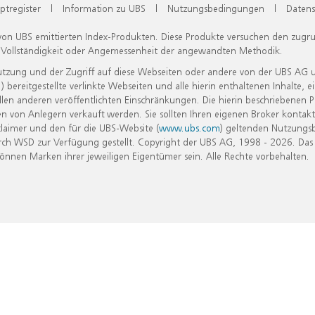
ptregister
|
Information zu UBS
|
Nutzungsbedingungen
|
Datens
 von UBS emittierten Index-Produkten. Diese Produkte versuchen den zugr
, Vollständigkeit oder Angemessenheit der angewandten Methodik.
Nutzung und der Zugriff auf diese Webseiten oder andere von der UBS AG 
eitgestellte verlinkte Webseiten und alle hierin enthaltenen Inhalte, e
allen anderen veröffentlichten Einschränkungen. Die hierin beschriebenen
n von Anlegern verkauft werden. Sie sollten Ihren eigenen Broker kontakt
laimer und den für die UBS-Website (
www.ubs.com
) geltenden Nutzungs
h WSD zur Verfügung gestellt. Copyright der UBS AG, 1998 - 2026. Das
nen Marken ihrer jeweiligen Eigentümer sein. Alle Rechte vorbehalten.