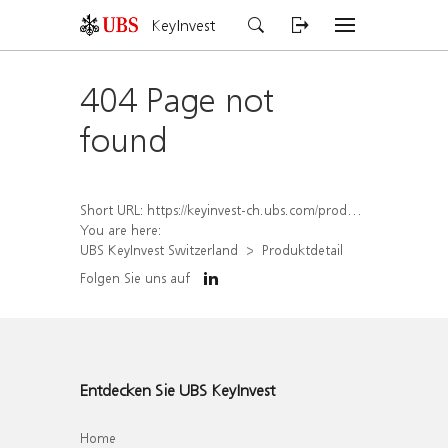
KeyInvest
404 Page not
found
Short URL:
https://keyinvest-ch.ubs.com/produkt/detail/index/isin/CH1570493770
You are here:
UBS KeyInvest Switzerland
Produktdetail
Folgen Sie uns auf
Entdecken Sie UBS KeyInvest
Home