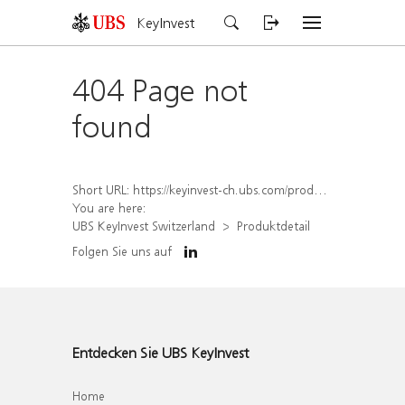
KeyInvest
404 Page not
found
Short URL:
https://keyinvest-ch.ubs.com/produkt/detail/index/isin/CH1570493804
You are here:
UBS KeyInvest Switzerland
Produktdetail
Folgen Sie uns auf
Entdecken Sie UBS KeyInvest
Home