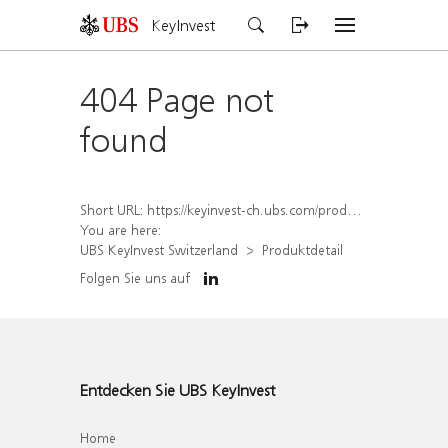
KeyInvest
404 Page not
found
Short URL:
https://keyinvest-ch.ubs.com/produkt/detail/index/isin/CH1570493853
You are here:
UBS KeyInvest Switzerland
Produktdetail
Folgen Sie uns auf
Entdecken Sie UBS KeyInvest
Home