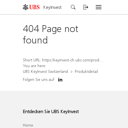
KeyInvest
404 Page not
found
Short URL:
https://keyinvest-ch.ubs.com/produkt/detail/index/isin/CH1570494661
You are here:
UBS KeyInvest Switzerland
Produktdetail
Folgen Sie uns auf
Entdecken Sie UBS KeyInvest
Home