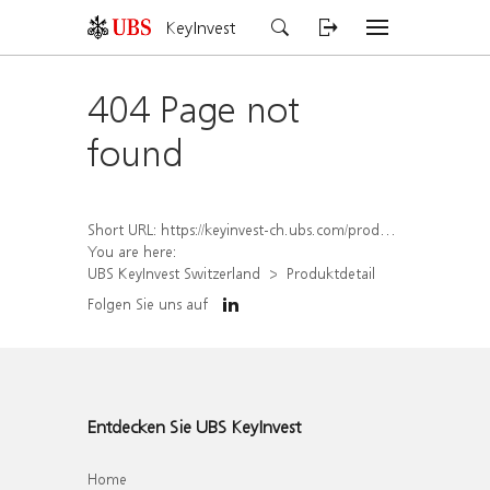
KeyInvest
404 Page not
found
Short URL:
https://keyinvest-ch.ubs.com/produkt/detail/index/isin/CH1570494778
You are here:
UBS KeyInvest Switzerland
Produktdetail
Folgen Sie uns auf
Entdecken Sie UBS KeyInvest
Home