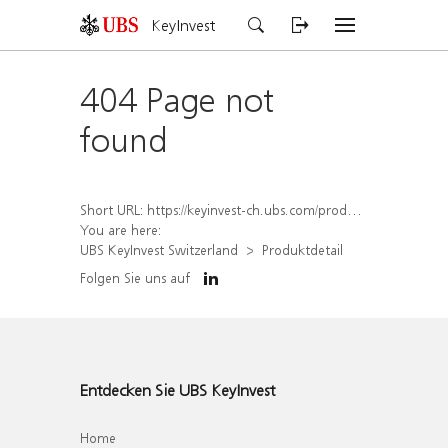
KeyInvest
404 Page not
found
Short URL:
https://keyinvest-ch.ubs.com/produkt/detail/index/isin/CH1570494836
You are here:
UBS KeyInvest Switzerland
Produktdetail
Folgen Sie uns auf
Entdecken Sie UBS KeyInvest
Home