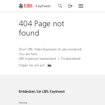
KeyInvest
404 Page not
found
Short URL:
https://keyinvest-ch.ubs.com/produkt/detail/index/isin/CH1570495312
You are here:
UBS KeyInvest Switzerland
Produktdetail
Folgen Sie uns auf
Entdecken Sie UBS KeyInvest
Home