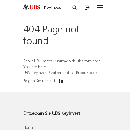
KeyInvest
404 Page not
found
Short URL:
https://keyinvest-ch.ubs.com/produkt/detail/index/isin/CH1570495320
You are here:
UBS KeyInvest Switzerland
Produktdetail
Folgen Sie uns auf
Entdecken Sie UBS KeyInvest
Home