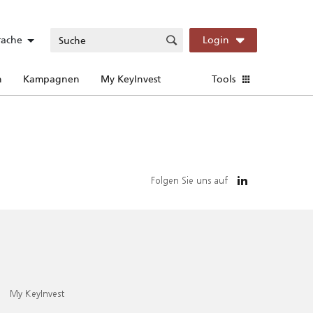
rache
Login
n
Kampagnen
My KeyInvest
Tools
Folgen Sie uns auf
My KeyInvest