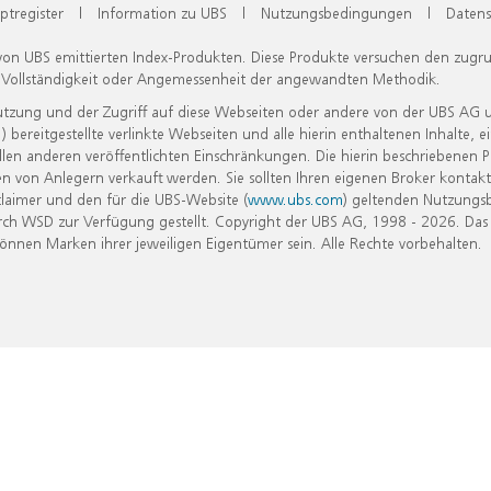
ptregister
|
Information zu UBS
|
Nutzungsbedingungen
|
Datens
 von UBS emittierten Index-Produkten. Diese Produkte versuchen den zugr
, Vollständigkeit oder Angemessenheit der angewandten Methodik.
Nutzung und der Zugriff auf diese Webseiten oder andere von der UBS AG 
eitgestellte verlinkte Webseiten und alle hierin enthaltenen Inhalte, e
allen anderen veröffentlichten Einschränkungen. Die hierin beschriebenen
n von Anlegern verkauft werden. Sie sollten Ihren eigenen Broker kontakt
laimer und den für die UBS-Website (
www.ubs.com
) geltenden Nutzungs
h WSD zur Verfügung gestellt. Copyright der UBS AG, 1998 - 2026. Das
nen Marken ihrer jeweiligen Eigentümer sein. Alle Rechte vorbehalten.