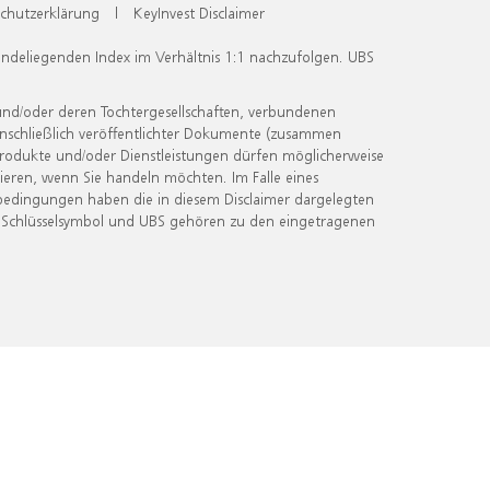
chutzerklärung
|
KeyInvest Disclaimer
undeliegenden Index im Verhältnis 1:1 nachzufolgen. UBS
und/oder deren Tochtergesellschaften, verbundenen
inschließlich veröffentlichter Dokumente (zusammen
 Produkte und/oder Dienstleistungen dürfen möglicherweise
ieren, wenn Sie handeln möchten. Im Falle eines
bedingungen haben die in diesem Disclaimer dargelegten
 Schlüsselsymbol und UBS gehören zu den eingetragenen