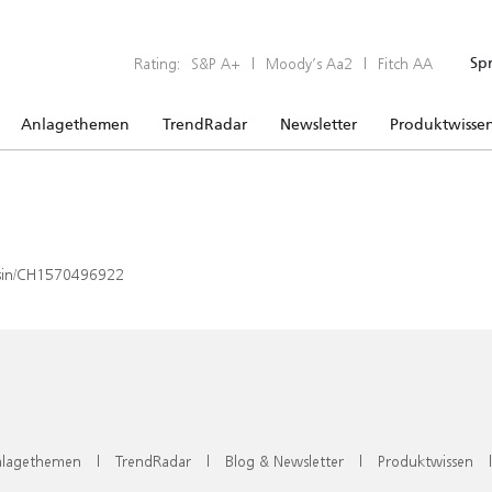
Rating:
S&P A+
|
Moody’s Aa2
|
Fitch AA
Sp
Anlagethemen
TrendRadar
Newsletter
Produktwisse
x/isin/CH1570496922
lagethemen
|
TrendRadar
|
Blog & Newsletter
|
Produktwissen
|