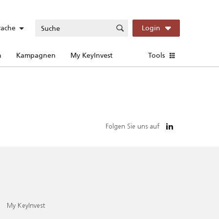
rache
Login
n
Kampagnen
My KeyInvest
Tools
Folgen Sie uns auf
My KeyInvest