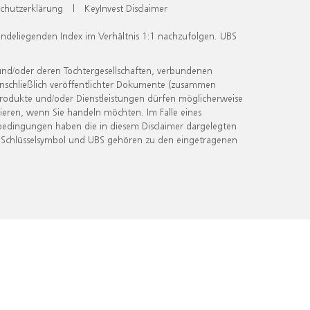
chutzerklärung
|
KeyInvest Disclaimer
undeliegenden Index im Verhältnis 1:1 nachzufolgen. UBS
und/oder deren Tochtergesellschaften, verbundenen
inschließlich veröffentlichter Dokumente (zusammen
 Produkte und/oder Dienstleistungen dürfen möglicherweise
ieren, wenn Sie handeln möchten. Im Falle eines
bedingungen haben die in diesem Disclaimer dargelegten
 Schlüsselsymbol und UBS gehören zu den eingetragenen