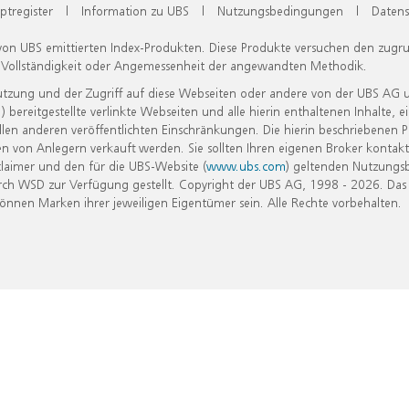
ptregister
|
Information zu UBS
|
Nutzungsbedingungen
|
Datens
 von UBS emittierten Index-Produkten. Diese Produkte versuchen den zugr
, Vollständigkeit oder Angemessenheit der angewandten Methodik.
Nutzung und der Zugriff auf diese Webseiten oder andere von der UBS AG 
eitgestellte verlinkte Webseiten und alle hierin enthaltenen Inhalte, e
allen anderen veröffentlichten Einschränkungen. Die hierin beschriebenen
n von Anlegern verkauft werden. Sie sollten Ihren eigenen Broker kontakt
laimer und den für die UBS-Website (
www.ubs.com
) geltenden Nutzungs
h WSD zur Verfügung gestellt. Copyright der UBS AG, 1998 - 2026. Das
nen Marken ihrer jeweiligen Eigentümer sein. Alle Rechte vorbehalten.