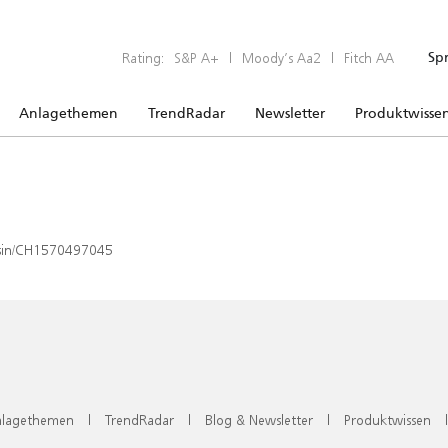
Rating:
S&P A+
|
Moody’s Aa2
|
Fitch AA
Sp
Anlagethemen
TrendRadar
Newsletter
Produktwisse
x/isin/CH1570497045
lagethemen
|
TrendRadar
|
Blog & Newsletter
|
Produktwissen
|