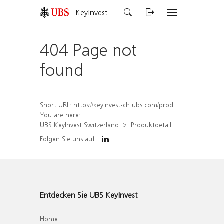
KeyInvest
404 Page not
found
Short URL:
https://keyinvest-ch.ubs.com/produkt/detail/index/isin/CH1570497086
You are here:
UBS KeyInvest Switzerland
Produktdetail
Folgen Sie uns auf
Entdecken Sie UBS KeyInvest
Home