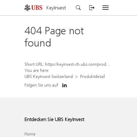
KeyInvest
404 Page not
found
Short URL:
https://keyinvest-ch.ubs.com/produkt/detail/index/isin/CH1570497094
You are here:
UBS KeyInvest Switzerland
Produktdetail
Folgen Sie uns auf
Entdecken Sie UBS KeyInvest
Home